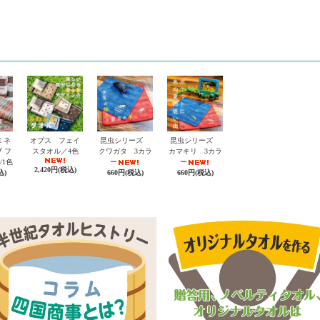
E ネ
オプス フェイ
昆虫シリーズ
昆虫シリーズ
 フ
スタオル／4色
クワガタ 3カラ
カマキリ 3カラ
/1色
ー
ー
2,420円(税込)
込)
660円(税込)
660円(税込)