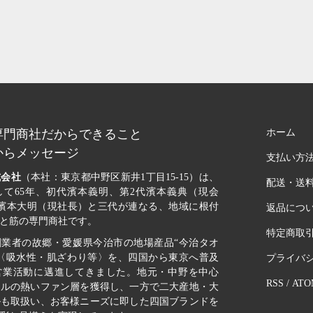
専門商社だからできること
ホーム
からメッセージ
支払い方
式会社
（本社：東京都中野区新井1丁目15-15）は、
配送・送
して65年、初代濱本義明、第2代濱本義典（現会
代濱本大明（現社長）と三代が連なる、地域に根付
返品につ
と筋の専門商社です。
特定商取
創業者の故郷・愛媛県今治市の地場産品“今治タオ
質〈吸水性・肌ざわり等〉を、四国から東京へ普及
プライバ
営業活動に邁進してきました。地元・中野を中心
RSS
/
ATO
オルの熱いファン層を獲得し、一方で二大産地・大
ルも取扱い、お客様ニーズに即した四国ブランドを