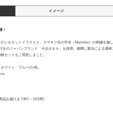
イメージ
場！
のシルエットイラストと、カマキリ目の学名（Mantodea）の刺繍を
付きのジャパンブランド「今治タオル」を採用。後晒し製法による通称ズ
3枚セットもご用意しました。
、ホワイト、ブルーの3色。
cm
品お届けまで約7～10日間）