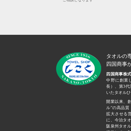
ご相談となります
タオルの
四国商事
四国商事株
中野に創業
長）、第3
いたタオルひ
開業以来、
ル”の高品
拡大させる
に、今治タ
阪泉州タオ