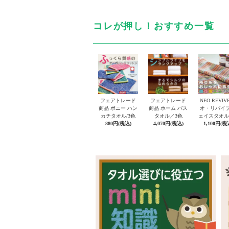
コレが押し！おすすめ一覧
フェアトレード
フェアトレード
NEO REVIV
商品 ボニー ハン
商品 ホーム バス
オ・リバイブ
カチタオル/3色
タオル／3色
ェイスタオル
880円(税込)
4,070円(税込)
1,100円(税