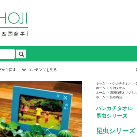
プから探す
コンテンツを見る
ホーム
>
ハンカチタオル
>
ホーム
>
今治タオル
ホーム
>
四国商事オリジナ
ホーム
>
新着商品
ハンカチタオル
昆虫シリーズ
昆虫シリーズ