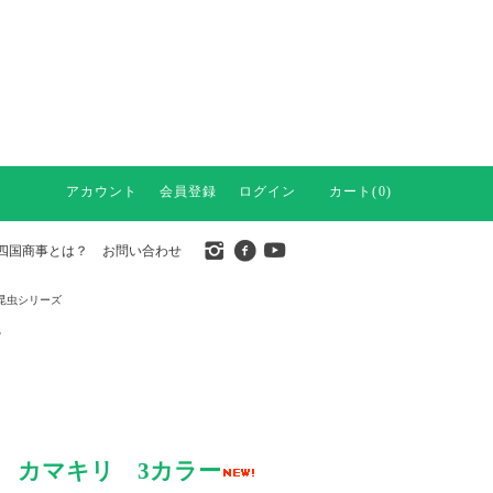
アカウント
会員登録
ログイン
カート(0)
四国商事とは？
お問い合わせ
昆虫シリーズ
ル
 カマキリ 3カラー