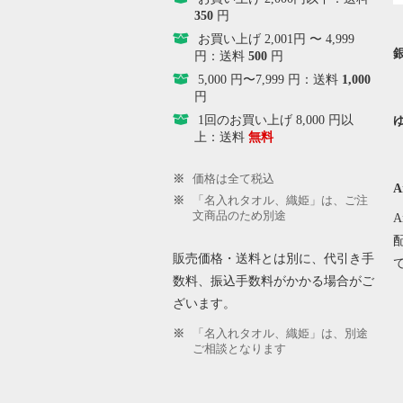
350
円
お買い上げ 2,001円 〜 4,999
円：送料
500
円
5,000 円〜7,999 円：送料
1,000
円
1回のお買い上げ 8,000 円以
上：送料
無料
価格は全て税込
A
「名入れタオル、織姫」は、ご注
文商品のため別途
販売価格・送料とは別に、代引き手
数料、振込手数料がかかる場合がご
ざいます。
「名入れタオル、織姫」は、別途
ご相談となります