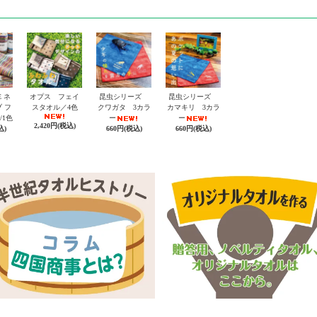
E ネ
オプス フェイ
昆虫シリーズ
昆虫シリーズ
 フ
スタオル／4色
クワガタ 3カラ
カマキリ 3カラ
/1色
ー
ー
2,420円(税込)
込)
660円(税込)
660円(税込)