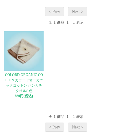
< Prev
Next >
1
1
1
全
商品
-
表示
COLORD ORGANIC CO
TTON カラードオーガニ
ックコットン ハンカチ
タオル/1色
660円(税込)
1
1
1
全
商品
-
表示
< Prev
Next >