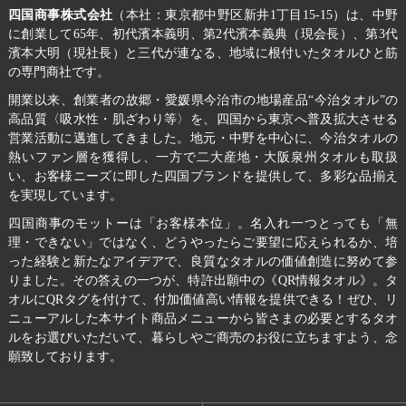
四国商事株式会社
（本社：東京都中野区新井1丁目15-15）は、中野
に創業して65年、初代濱本義明、第2代濱本義典（現会長）、第3代
濱本大明（現社長）と三代が連なる、地域に根付いたタオルひと筋
の専門商社です。
開業以来、創業者の故郷・愛媛県今治市の地場産品“今治タオル”の
高品質〈吸水性・肌ざわり等〉を、四国から東京へ普及拡大させる
営業活動に邁進してきました。地元・中野を中心に、今治タオルの
熱いファン層を獲得し、一方で二大産地・大阪泉州タオルも取扱
い、お客様ニーズに即した四国ブランドを提供して、多彩な品揃え
を実現しています。
四国商事のモットーは「お客様本位」。名入れ一つとっても「無
理・できない」ではなく、どうやったらご要望に応えられるか、培
った経験と新たなアイデアで、良質なタオルの価値創造に努めて参
りました。その答えの一つが、特許出願中の《QR情報タオル》。タ
オルにQRタグを付けて、付加価値高い情報を提供できる！ぜひ、リ
ニューアルした本サイト商品メニューから皆さまの必要とするタオ
ルをお選びいただいて、暮らしやご商売のお役に立ちますよう、念
願致しております。