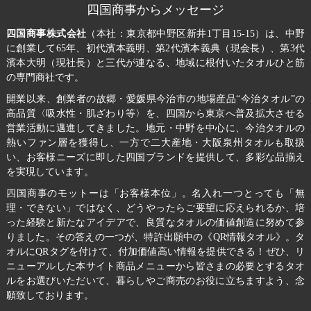
四国商事からメッセージ
四国商事株式会社
（本社：東京都中野区新井1丁目15-15）は、中野
に創業して65年、初代濱本義明、第2代濱本義典（現会長）、第3代
濱本大明（現社長）と三代が連なる、地域に根付いたタオルひと筋
の専門商社です。
開業以来、創業者の故郷・愛媛県今治市の地場産品“今治タオル”の
高品質〈吸水性・肌ざわり等〉を、四国から東京へ普及拡大させる
営業活動に邁進してきました。地元・中野を中心に、今治タオルの
熱いファン層を獲得し、一方で二大産地・大阪泉州タオルも取扱
い、お客様ニーズに即した四国ブランドを提供して、多彩な品揃え
を実現しています。
四国商事のモットーは「お客様本位」。名入れ一つとっても「無
理・できない」ではなく、どうやったらご要望に応えられるか、培
った経験と新たなアイデアで、良質なタオルの価値創造に努めて参
りました。その答えの一つが、特許出願中の《QR情報タオル》。タ
オルにQRタグを付けて、付加価値高い情報を提供できる！ぜひ、リ
ニューアルした本サイト商品メニューから皆さまの必要とするタオ
ルをお選びいただいて、暮らしやご商売のお役に立ちますよう、念
願致しております。