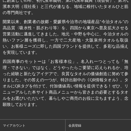
に創業して65年、初代濱本義明、第2代濱本義典（現会長）、第3代
濱本大明（現社長）と三代が連なる、地域に根付いたタオルひと筋
の専門商社です。
開業以来、創業者の故郷・愛媛県今治市の地場産品“今治タオル”の
高品質〈吸水性・肌ざわり等〉を、四国から東京へ普及拡大させる
営業活動に邁進してきました。地元・中野を中心に、今治タオルの
熱いファン層を獲得し、一方で二大産地・大阪泉州タオルも取扱
い、お客様ニーズに即した四国ブランドを提供して、多彩な品揃え
を実現しています。
四国商事のモットーは「お客様本位」。名入れ一つとっても「無
理・できない」ではなく、どうやったらご要望に応えられるか、培
った経験と新たなアイデアで、良質なタオルの価値創造に努めて参
りました。その答えの一つが、特許出願中の《QR情報タオル》。タ
オルにQRタグを付けて、付加価値高い情報を提供できる！ぜひ、リ
ニューアルした本サイト商品メニューから皆さまの必要とするタオ
ルをお選びいただいて、暮らしやご商売のお役に立ちますよう、念
願致しております。
マイアカウント
会員登録