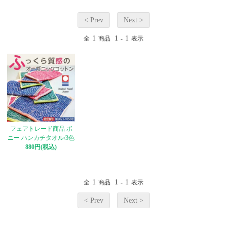
< Prev
Next >
1
1
1
全
商品
-
表示
フェアトレード商品 ボ
ニー ハンカチタオル/3色
880円(税込)
1
1
1
全
商品
-
表示
< Prev
Next >