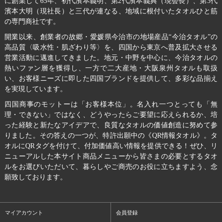
に創業して65年、初代濱本義明、第2代濱本義典（現会長）、第3代
濱本大明（現社長）と三代が連なる、地域に根付いたタオルひと筋
の専門商社です。
開業以来、創業者の故郷・愛媛県今治市の地場産品“今治タオル”の
高品質〈吸水性・肌ざわり等〉を、四国から東京へ普及拡大させる
営業活動に邁進してきました。地元・中野を中心に、今治タオルの
熱いファン層を獲得し、一方で二大産地・大阪泉州タオルも取扱
い、お客様ニーズに即した四国ブランドを提供して、多彩な品揃え
を実現しています。
四国商事のモットーは「お客様本位」。名入れ一つとっても「無
理・できない」ではなく、どうやったらご要望に応えられるか、培
った経験と新たなアイデアで、良質なタオルの価値創造に努めて参
りました。その答えの一つが、特許出願中の《QR情報タオル》。タ
オルにQRタグを付けて、付加価値高い情報を提供できる！ぜひ、リ
ニューアルした本サイト商品メニューから皆さまの必要とするタオ
ルをお選びいただいて、暮らしやご商売のお役に立ちますよう、念
願致しております。
マイアカウント
会員登録