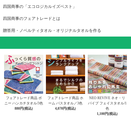
四国商事の「エコロジカルイズベスト」
四国商事のフェアトレードとは
贈答用・ノベルティタオル・オリジナルタオルを作る
コレが押し！おすすめ一覧
フェアトレード商品 ホ
フェアトレード商品 ボ
NEO REVIVE ネオ・リ
ーム バスタオル／3色
ニー ハンカチタオル/3色
バイブ フェイスタオル/1
4,070円(税込)
880円(税込)
色
1,100円(税込)