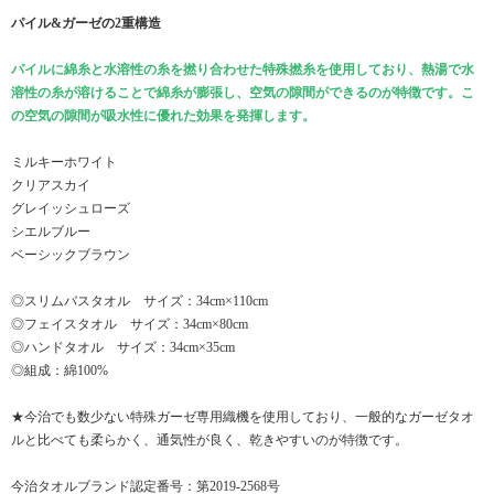
パイル&ガーゼの2重構造
パイルに綿糸と水溶性の糸を撚り合わせた特殊撚糸を使用しており、熱湯で水
溶性の糸が溶けることで綿糸が膨張し、空気の隙間ができるのが特徴です。こ
の空気の隙間が吸水性に優れた効果を発揮します。
ミルキーホワイト
クリアスカイ
グレイッシュローズ
シエルブルー
ベーシックブラウン
◎スリムバスタオル サイズ：34cm×110cm
◎フェイスタオル サイズ：34cm×80cm
◎ハンドタオル サイズ：34cm×35cm
◎組成：綿100%
★今治でも数少ない特殊ガーゼ専用織機を使用しており、一般的なガーゼタオ
ルと比べても柔らかく、通気性が良く、乾きやすいのが特徴です。
今治タオルブランド認定番号：第2019-2568号