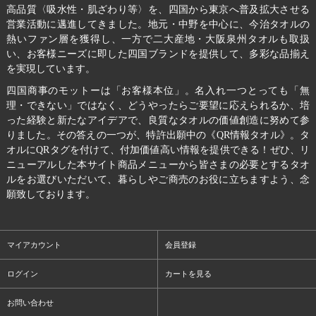
高品質〈吸水性・肌ざわり等〉を、四国から東京へ普及拡大させる
営業活動に邁進してきました。地元・中野を中心に、今治タオルの
熱いファン層を獲得し、一方で二大産地・大阪泉州タオルも取扱
い、お客様ニーズに即した四国ブランドを提供して、多彩な品揃え
を実現しています。
四国商事のモットーは「お客様本位」。名入れ一つとっても「無
理・できない」ではなく、どうやったらご要望に応えられるか、培
った経験と新たなアイデアで、良質なタオルの価値創造に努めて参
りました。その答えの一つが、特許出願中の《QR情報タオル》。タ
オルにQRタグを付けて、付加価値高い情報を提供できる！ぜひ、リ
ニューアルした本サイト商品メニューから皆さまの必要とするタオ
ルをお選びいただいて、暮らしやご商売のお役に立ちますよう、念
願致しております。
マイアカウント
会員登録
ログイン
カートを見る
お問い合わせ