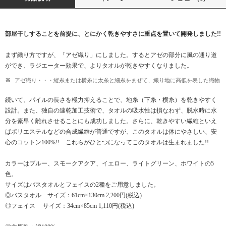
部屋干しすることを前提に、とにかく乾きやすさに重点を置いて開発しました!!
まず織り方ですが、「アゼ織り」にしました。するとアゼの部分に風の通り道
ができ、ラジエーター効果で、よりタオルが乾きやすくなりました。
アゼ織り・・・縦糸または横糸に太糸と細糸をまぜて、織り地に高低を表した織物
続いて、パイルの長さを極力抑えることで、地糸（下糸・横糸）を乾きやすく
設計。また、独自の速乾加工技術で、タオルの吸水性は損なわず、脱水時に水
分を素早く離れさせることにも成功しました。さらに、乾きやすい繊維といえ
ばポリエステルなどの合成繊維が普通ですが、このタオルは体にやさしい、安
心のコットン100%!! これらがひとつになってこのタオルは生まれました!!
カラーはブルー、スモークアクア、イエロー、ライトグリーン、ホワイトの5
色。
サイズはバスタオルとフェイスの2種をご用意しました。
◎バスタオル サイズ：61cm×130cm 2,200円(税込)
◎フェイス サイズ：34cm×85cm 1,110円(税込)