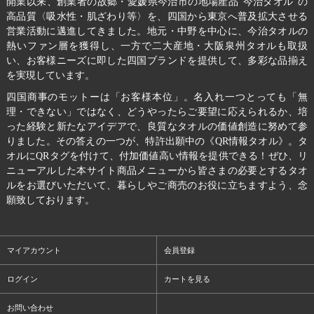
開業以来、創業者の故郷・愛媛県今治市の地場産品“今治タオル”の
高品質〈吸水性・肌ざわり等〉を、四国から東京へ普及拡大させる
営業活動に邁進してきました。地元・中野を中心に、今治タオルの
熱いファン層を獲得し、一方で二大産地・大阪泉州タオルも取扱
い、お客様ニーズに即した四国ブランドを提供して、多彩な品揃え
を実現しています。
四国商事のモットーは「お客様本位」。名入れ一つとっても「無
理・できない」ではなく、どうやったらご要望に応えられるか、培
った経験と新たなアイデアで、良質なタオルの価値創造に努めて参
りました。その答えの一つが、特許出願中の《QR情報タオル》。タ
オルにQRタグを付けて、付加価値高い情報を提供できる！ぜひ、リ
ニューアルした本サイト商品メニューから皆さまの必要とするタオ
ルをお選びいただいて、暮らしやご商売のお役に立ちますよう、念
願致しております。
マイアカウント
会員登録
ログイン
カートを見る
お問い合わせ