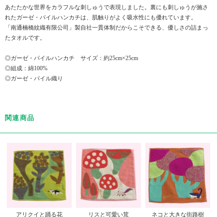
あたたかな世界をカラフルな刺しゅうで表現しました。裏にも刺しゅうが施さ
れたガーゼ・パイルハンカチは、肌触りがよく吸水性にも優れています。
「南通楠橋紋織有限公司」製自社一貫体制だからこそできる、優しさの詰まっ
たタオルです。
◎ガーゼ・パイルハンカチ サイズ：約25cm×25cm
◎組成：綿100%
◎ガーゼ・パイル織り
関連商品
アリクイと踊る花
リスと可愛い茸
ネコと大きな街路樹