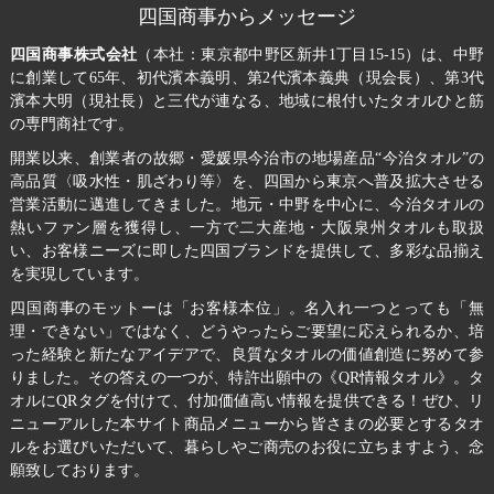
四国商事からメッセージ
四国商事株式会社
（本社：東京都中野区新井1丁目15-15）は、中野
に創業して65年、初代濱本義明、第2代濱本義典（現会長）、第3代
濱本大明（現社長）と三代が連なる、地域に根付いたタオルひと筋
の専門商社です。
開業以来、創業者の故郷・愛媛県今治市の地場産品“今治タオル”の
高品質〈吸水性・肌ざわり等〉を、四国から東京へ普及拡大させる
営業活動に邁進してきました。地元・中野を中心に、今治タオルの
熱いファン層を獲得し、一方で二大産地・大阪泉州タオルも取扱
い、お客様ニーズに即した四国ブランドを提供して、多彩な品揃え
を実現しています。
四国商事のモットーは「お客様本位」。名入れ一つとっても「無
理・できない」ではなく、どうやったらご要望に応えられるか、培
った経験と新たなアイデアで、良質なタオルの価値創造に努めて参
りました。その答えの一つが、特許出願中の《QR情報タオル》。タ
オルにQRタグを付けて、付加価値高い情報を提供できる！ぜひ、リ
ニューアルした本サイト商品メニューから皆さまの必要とするタオ
ルをお選びいただいて、暮らしやご商売のお役に立ちますよう、念
願致しております。