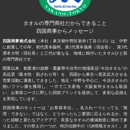
タオルの専門商社だからできること
四国商事からメッセージ
四国商事株式会社
（本社：東京都中野区新井1丁目15-15）は、中野
に創業して65年、初代濱本義明、第2代濱本義典（現会長）、第3代
濱本大明（現社長）と三代が連なる、地域に根付いたタオルひと筋
の専門商社です。
開業以来、創業者の故郷・愛媛県今治市の地場産品“今治タオル”の
高品質〈吸水性・肌ざわり等〉を、四国から東京へ普及拡大させる
営業活動に邁進してきました。地元・中野を中心に、今治タオルの
熱いファン層を獲得し、一方で二大産地・大阪泉州タオルも取扱
い、お客様ニーズに即した四国ブランドを提供して、多彩な品揃え
を実現しています。
四国商事のモットーは「お客様本位」。名入れ一つとっても「無
理・できない」ではなく、どうやったらご要望に応えられるか、培
った経験と新たなアイデアで、良質なタオルの価値創造に努めて参
りました。その答えの一つが、特許出願中の《QR情報タオル》。タ