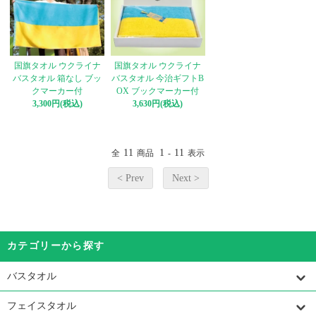
国旗タオル ウクライナ
国旗タオル ウクライナ
バスタオル 箱なし ブッ
バスタオル 今治ギフトB
クマーカー付
OX ブックマーカー付
3,300円(税込)
3,630円(税込)
11
1
11
全
商品
-
表示
< Prev
Next >
カテゴリーから探す
バスタオル
フェイスタオル