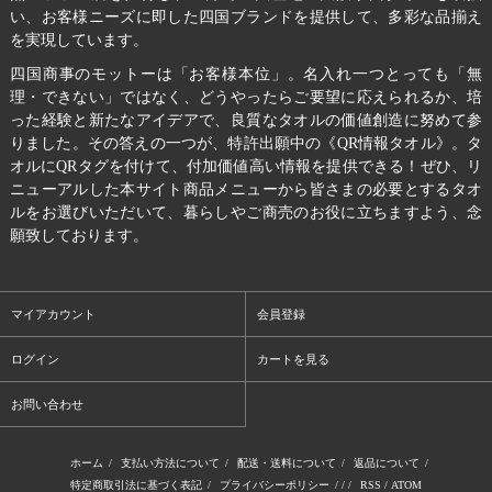
い、お客様ニーズに即した四国ブランドを提供して、多彩な品揃え
を実現しています。
四国商事のモットーは「お客様本位」。名入れ一つとっても「無
理・できない」ではなく、どうやったらご要望に応えられるか、培
った経験と新たなアイデアで、良質なタオルの価値創造に努めて参
りました。その答えの一つが、特許出願中の《QR情報タオル》。タ
オルにQRタグを付けて、付加価値高い情報を提供できる！ぜひ、リ
ニューアルした本サイト商品メニューから皆さまの必要とするタオ
ルをお選びいただいて、暮らしやご商売のお役に立ちますよう、念
願致しております。
マイアカウント
会員登録
ログイン
カートを見る
お問い合わせ
ホーム
/
支払い方法について
/
配送・送料について
/
返品について
/
特定商取引法に基づく表記
/
プライバシーポリシー
/ / /
RSS
/
ATOM