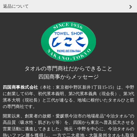
返品について
タオルの専門商社だからできること
四国商事からメッセージ
四国商事株式会社
（本社：東京都中野区新井1丁目15-15）は、中野
に創業して65年、初代濱本義明、第2代濱本義典（現会長）、第3代
濱本大明（現社長）と三代が連なる、地域に根付いたタオルひと筋
の専門商社です。
開業以来、創業者の故郷・愛媛県今治市の地場産品“今治タオル”の
高品質〈吸水性・肌ざわり等〉を、四国から東京へ普及拡大させる
営業活動に邁進してきました。地元・中野を中心に、今治タオルの
熱いファン層を獲得し、一方で二大産地・大阪泉州タオルも取扱